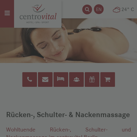
Suche
Suche
EN
24° C
Menü
öffnen
Shop
Rücken-, Schulter- & Nackenmassage
Wohltuende Rücken-, Schulter- und