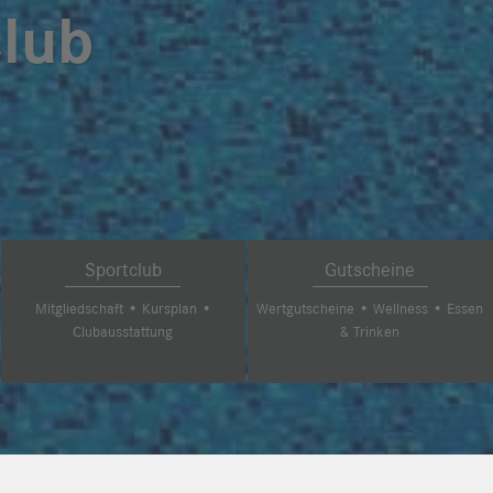
club
Sportclub
Gutscheine
Mitgliedschaft
•
Kursplan
•
Wertgutscheine
•
Wellness
•
Essen
Clubausstattung
& Trinken