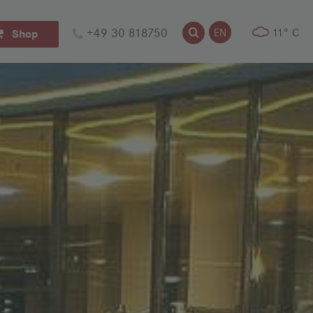
Suche
+49 30 818750
Suche
EN
11° C
Shop
Weiter