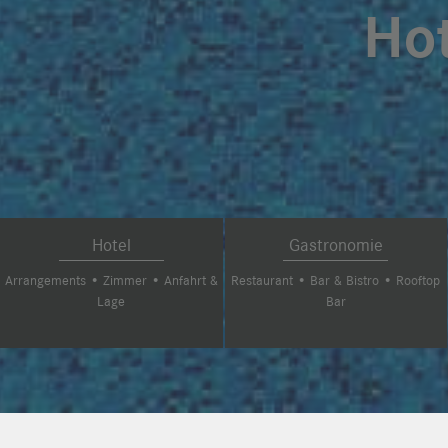
Hot
Hotel
Gastronomie
Arrangements
•
Zimmer
•
Anfahrt &
Restaurant
•
Bar & Bistro
•
Rooftop
Lage
Bar