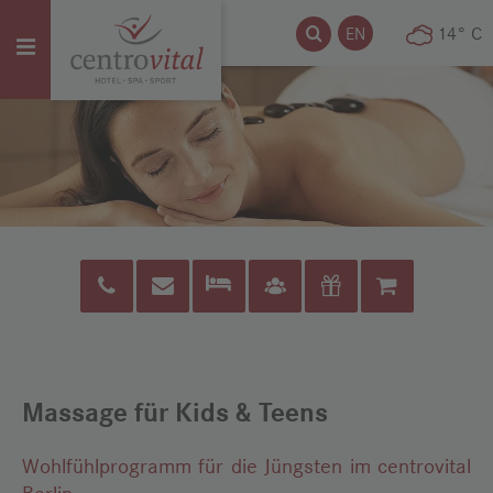
Suche
Suche
EN
14° C
Menü
öffnen
Shop
Massage für Kids & Teens
Wohlfühlprogramm für die Jüngsten im centrovital